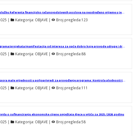
Javni natječaj za prijam u službu Referenta financijsko računovodstvenih poslova na neodređeno vrijeme u Jedinstveni upravni odjel Općine Domašinec
2025
 | 
Kategorija:
OBJAVE
 | 
Broj pregleda:
123
Odluka o financiranju programa/projekata/manifestacija od interesa za opće dobro koje provode udruge i druge organizacije civilnog društva, vjerske zajednice i pravne osobe Katoličke crkve na području Općine Domašinec u 2025. godini
2025
 | 
Kategorija:
OBJAVE
 | 
Broj pregleda:
88
Javni poziv za dodjelu potpora male vrijednosti u poljoprivredi za provođenje programa: Kontrola plodnosti tla na području Općine Domašinec u 2025. godini
2025
 | 
Kategorija:
OBJAVE
 | 
Broj pregleda:
111
vrda o sufinanciranju ekonomske cijene smještaja djece u vrtiću za 2025./2026.godinu
2025
 | 
Kategorija:
OBJAVE
 | 
Broj pregleda:
58