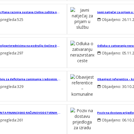
Javni poziv za savjetovanje sa zainteresiranom javnošću o donošenju Plana razvoja sustava Civilne zaštite na području Općine Domašinec za 2026. godinu s trogodišnjim financijskim učincima
 pregleda:
525
Objavljeno:
26.11.
Javni poziv za provedbu Programa dodjele potpore male vrijednosti poljoprivrednicima na području Općine Domašinec kao pomoć za ublažavanje posljedica prirodne nepogode suše za 2024. godinu
Odluka o zatvaranju nera
 pregleda:
297
Objavljeno:
05.11.
Javni poziv za dodjelu stipendija učenicima srednjih škola koji se školuju za deficitarna zanimanja i redovnim studentima s područja Općine Domašinec u školskoj/akademskoj 2025./2026. godini
Obavijest referentice – 
 pregleda:
329
Objavljeno:
30.10.
OBAVIJEST O OBUSTAVI JAVNOG NATJEČAJA ZA PRIJAM U SLUŽBU REFERENTA FINANCIJSKO RAČUNOVODSTVENIH POSLOVA NA NEODREĐENO VRIJEME U JEDINSTVENI UPRAVNI ODJEL OPĆINE DOMAŠINEC
Poziv na dostavu prijedl
 pregleda:
261
Objavljeno:
06.10.