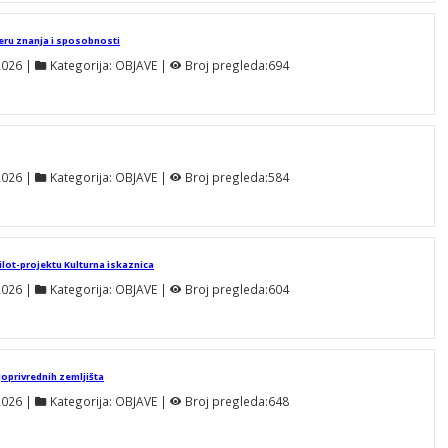
eru znanja i sposobnosti
2026
 | 
Kategorija:
OBJAVE
 | 
Broj pregleda:
694
2026
 | 
Kategorija:
OBJAVE
 | 
Broj pregleda:
584
ilot-projektu Kulturna iskaznica
2026
 | 
Kategorija:
OBJAVE
 | 
Broj pregleda:
604
joprivrednih zemljišta
2026
 | 
Kategorija:
OBJAVE
 | 
Broj pregleda:
648