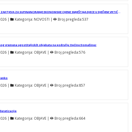
OBAVIJEST O ZAPRIMANJU ZAHTJEVA ZA SUFINANCIRANJE EKONOMSKE CIJENE SMJEŠTAJA DJECE U DJEČJEM VRTIĆU "JELENKO" U PEDAGOŠKOJ GODINI 2026./2027. ZA DJECU KOJA SE PRVI PUT UPISUJU U VRTIĆ/JASLICE
2026
 | 
Kategorija:
NOVOSTI
 | 
Broj pregleda:
537
nog vremena ugostiteljskih objekata na području Općine Domašinec
2026
 | 
Kategorija:
OBJAVE
 | 
Broj pregleda:
576
elenko
2026
 | 
Kategorija:
OBJAVE
 | 
Broj pregleda:
857
deratizacije
2026
 | 
Kategorija:
OBJAVE
 | 
Broj pregleda:
664