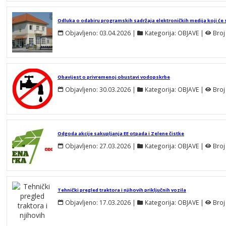
Odluka o odabiru programskih sadržaja elektroničkih medija koji će se
Objavljeno:
03.04.2026
 | 
Kategorija:
OBJAVE
 | 
Broj
Obavijest o privremenoj obustavi vodopskrbe
Objavljeno:
30.03.2026
 | 
Kategorija:
OBJAVE
 | 
Broj
Odgoda akcije sakupljanja EE otpada i Zelene čistke
Objavljeno:
27.03.2026
 | 
Kategorija:
OBJAVE
 | 
Broj
Tehnički pregled traktora i njihovih priključnih vozila
Objavljeno:
17.03.2026
 | 
Kategorija:
OBJAVE
 | 
Broj