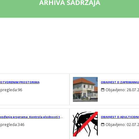
ARHIVA SADRŽAJA
VIM OTVORENIM PROSTORIMA
 pregleda:
96
Objavljeno:
28.07.
Javni poziv za dodjelu potpora male vrijednosti u poljoprivredi za provođenje programa: Kontrola plodnosti tla na području Općine Domašinec u 2026.godini
OBAVIJEST O ADULTICID
 pregleda:
346
Objavljeno:
02.07.