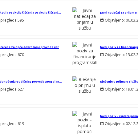
Akcija sakupljanja električnog i elektroničkog otpada (EE otpada) i tekstila te akcija čišćenja te akcija čišćenja nesavjesno odbačenog otpada
 pregleda:
595
Objavljeno:
06.03.
Javni natječaj za financiranje programa/projekata/manifestacija od interesa za opće dobro koje provode udruge i druge organizacije civilnog društva, vjerske zajednice i pravne osobe Katoličke crkve na području Općine Domašinec u 2026. godini
Javni poziv za financiran
 pregleda:
670
Objavljeno:
13.02.
Javni poziv za savjetovanje sa zainteresiranom javnošću u postupku donošenja Godišnjeg provedbenog plana unapređenja zaštite od požara za područje Općine Domašinec za 2026. godinu
Rješenje o prijmu u služb
 pregleda:
627
Objavljeno:
19.01.
Javni poziv – isplata po
 pregleda:
619
Objavljeno:
02.12.