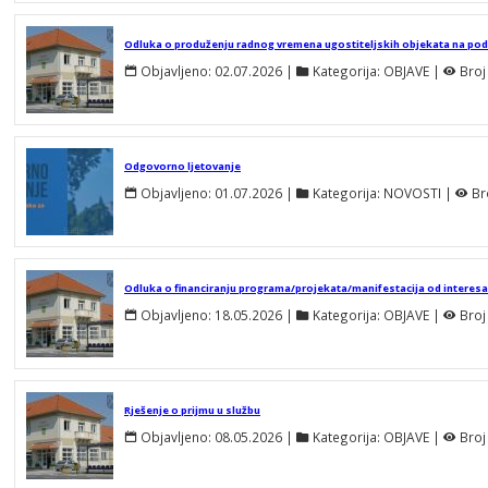
Odluka o produženju radnog vremena ugostiteljskih objekata na po
Objavljeno:
02.07.2026
 | 
Kategorija:
OBJAVE
 | 
Broj
Odgovorno ljetovanje
Objavljeno:
01.07.2026
 | 
Kategorija:
NOVOSTI
 | 
Br
Objavljeno:
18.05.2026
 | 
Kategorija:
OBJAVE
 | 
Broj
Rješenje o prijmu u službu
Objavljeno:
08.05.2026
 | 
Kategorija:
OBJAVE
 | 
Broj