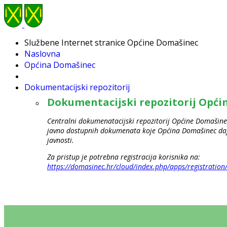
Službene Internet stranice Općine Domašinec
Naslovna
Općina Domašinec
Dokumentacijski repozitorij
Dokumentacijski repozitorij Opć
Centralni dokumenatacijski repozitorij Općine Domašinec
javno dostupnih dokumenata koje Općina Domašinec daje
javnosti.
Za pristup je potrebna registracija korisnika na:
https://domasinec.hr/cloud/index.php/apps/registration