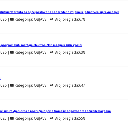
Javni natječaj za prijam u službu referenta za opće poslove na neodređeno vrijeme u Jedinstveni upravni odjel Općine Domašinec
2026
 | 
Kategorija:
OBJAVE
 | 
Broj pregleda:
678
je programskih sadržaja elektroničkih medija u 2026. godini
2026
 | 
Kategorija:
OBJAVE
 | 
Broj pregleda:
638
u
2026
 | 
Kategorija:
OBJAVE
 | 
Broj pregleda:
647
moći umirovljenicima s područja Općine Domašinec povodom božićnih blagdana
2025
 | 
Kategorija:
OBJAVE
 | 
Broj pregleda:
558