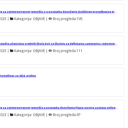
Javni poziv za savjetovanje sa zainteresiranom javnošću o u postupku donošenja Godišnjeg provedbenog plana unapređenja zaštite od požara za područje Općine Domašinec za 2025. godinu
2025
 | 
Kategorija:
OBJAVE
 | 
Broj pregleda:
105
Javni poziv za dodjelu stipendija učenicima srednjih škola koji se školuju za deficitarna zanimanja i redovnim studentima s područja Općine Domašinec u školskoj/akademskoj 2024./2025. godini
2025
 | 
Kategorija:
OBJAVE
 | 
Broj pregleda:
111
Domašinec za 2024. godinu
Javni poziv za savjetovanje sa zainteresiranom javnošću u postupku donošenja Plana razvoja sustava civilne zaštite na području Općine Domašinec za 2024. godinu s trogodišnjim financijskim učincima
2023
 | 
Kategorija:
OBJAVE
 | 
Broj pregleda:
97