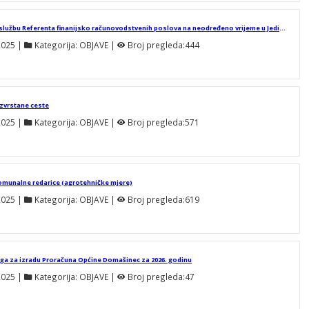
Javni natječaj za prijam u službu Referenta finanijsko računovodstvenih poslova na neodređeno vrijeme u Jedinstveni upravni odjel Općine Domašinec
2025
 | 
Kategorija:
OBJAVE
 | 
Broj pregleda:
444
zvrstane ceste
2025
 | 
Kategorija:
OBJAVE
 | 
Broj pregleda:
571
komunalne redarice (agrotehničke mjere)
2025
 | 
Kategorija:
OBJAVE
 | 
Broj pregleda:
619
oga za izradu Proračuna Općine Domašinec za 2026. godinu
2025
 | 
Kategorija:
OBJAVE
 | 
Broj pregleda:
47