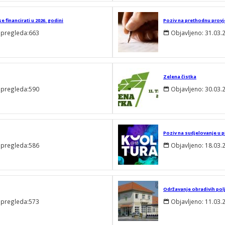
 financirati u 2026. godini
Poziv na prethodnu provj
 pregleda:
663
Objavljeno:
31.03.
Zelena čistka
 pregleda:
590
Objavljeno:
30.03.
Poziv na sudjelovanje u p
 pregleda:
586
Objavljeno:
18.03.
Održavanje obradivih pol
 pregleda:
573
Objavljeno:
11.03.