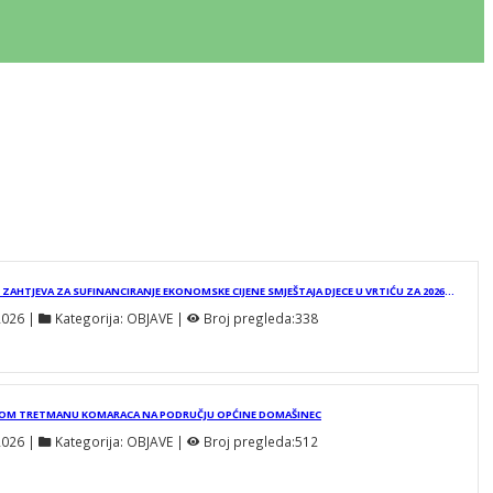
OBAVIJEST O ZAPRIMANJU ZAHTJEVA ZA SUFINANCIRANJE EKONOMSKE CIJENE SMJEŠTAJA DJECE U VRTIĆU ZA 2026./2027. GODINU
2026
 | 
Kategorija:
OBJAVE
 | 
Broj pregleda:
338
NOM TRETMANU KOMARACA NA PODRUČJU OPĆINE DOMAŠINEC
2026
 | 
Kategorija:
OBJAVE
 | 
Broj pregleda:
512