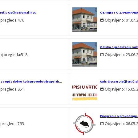
dručju Općine Domašinec
 pregleda:
476
Objavljeno:
01.07.
Odluka o produženju rad
oj pregleda:
518
Objavljeno:
23.06.
Odluka o financiranju programa/projekata/manifestacija od interesa za opće dobro koje provode udruge i druge organizacije civilnog društva, vjerske zajednice i pravne osobe Katoličke crkve na području Općine Domašinec u 2026. godini
Upis djece u Dječji vrtić J
 pregleda:
851
Objavljeno:
15.05.
Priopćenje o provođenju 
 pregleda:
793
Objavljeno:
06.05.