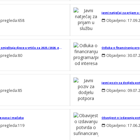
 pregleda:
658
Objavljeno:
17.09.
Obavijest o zaprimanju zahtjeva za sufinanciranje ekonomske cijene smještaja djece u vrtiću za 2025./2026. godinu
 pregleda:
80
Objavljeno:
30.07.
 pregleda:
85
Objavljeno:
09.07.
je pasa i mačaka
Obavijest o izdavanju pot
 pregleda:
119
Objavljeno:
17.06.