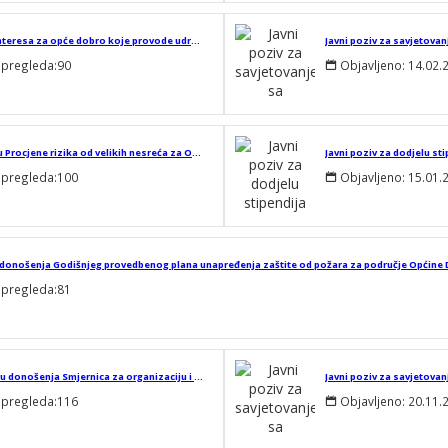
Javni natječaj za financiranje programa/projekata/manifestacija od interesa za opće dobro koje provode udruge i druge organizacije civilnog društva, vjerske zajednice i pravne osobe Katoličke crkve na području Općine Domašinec u 2025. godini
 pregleda:
90
Objavljeno:
14.02.
Javni poziv za savjetovanje sa zainteresiranom javnošću o donošenju Procjene rizika od velikih nesreća za Općinu Domašinec za 2025. godinu
 pregleda:
100
Objavljeno:
15.01.
u donošenja Godišnjeg provedbenog plana unapređenja zaštite od požara za područje Općine 
 pregleda:
81
Javni poziv za savjetovanje sa zainteresiranom javnošću o u postupku donošenja Smjernica za organizaciju i razvoj sustava civilne zaštite Općine Domašinec za razdoblje od 2024. do 2027. godine
 pregleda:
116
Objavljeno:
20.11.