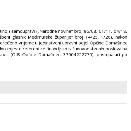
ionalnoj) samoupravi („Narodne novine“ broj 86/08, 61/11, 04/18,
žbeni glasnik Međimurske županije“ broj 14/25, 1/26), nakon
dređeno vrijeme u Jedinstveni upravni odjel Općine Domašinec
dno mjesto referentice financijsko računovodstvenih poslova na
ašinec (OIB Općine Domašinec: 37004222770), postupajući po