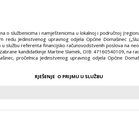
Zakona o službenicima i namještenicima u lokalnoj i područnoj (reg
jem redu Jedinstvenog upravnog odjela Općine Domašinec („Slu
u službu referenta financijsko računovodstvenih poslova na neo
izabrane kandidatkinje Martine Slamek, OIB: 47160540109, na ra
ašinec, pročelnica Jedinstvenog upravnog odjela Općine Dom
RJEŠENJE O PRIJMU U SLUŽBU