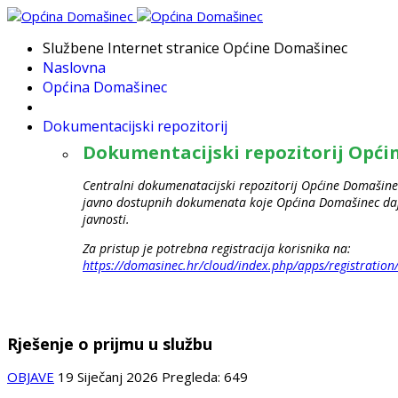
Službene Internet stranice Općine Domašinec
Naslovna
Općina Domašinec
Dokumentacijski repozitorij
Dokumentacijski repozitorij Opć
Centralni dokumenatacijski repozitorij Općine Domašinec
javno dostupnih dokumenata koje Općina Domašinec daje
javnosti.
Za pristup je potrebna registracija korisnika na:
https://domasinec.hr/cloud/index.php/apps/registration
Rješenje o prijmu u službu
OBJAVE
19 Siječanj 2026
Pregleda: 649