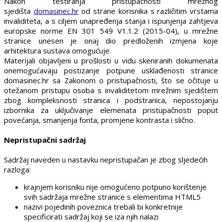
Nakon testiranja pristupačnosti mrežnog
sjedišta
domasinec.hr
od strane korisnika s različitim vrstama
invaliditeta, a s ciljem unapređenja stanja i ispunjenja zahtjeva
europske norme EN 301 549 V1.1.2 (2015-04), u mrežne
stranice unesen je onaj dio predloženih izmjena koje
arhitektura sustava omogućuje.
Materijali objavljeni u prošlosti u vidu skeniranih dokumenata
onemogućavaju postizanje potpune usklađenosti stranice
domasinec.hr sa Zakonom o pristupačnosti, što se očituje u
otežanom pristupu osoba s invaliditetom mrežnim sjedištem
zbog kompleksnosti stranica i podstranica, nepostojanju
izbornika za uključivanje elemenata pristupačnosti poput
povećanja, smanjenja fonta, promjene kontrasta i slično.
Nepristupačni sadržaj
Sadržaj naveden u nastavku nepristupačan je zbog sljedećih
razloga:
krajnjem korisniku nije omogućeno potpuno korištenje
svih sadržaja mrežne stranice s elementima HTML5
nazivi pojedinih poveznica trebali bi konkretnije
specificirati sadržaj koji se iza njih nalazi