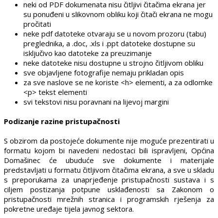
neki od PDF dokumenata nisu čitljivi čitačima ekrana jer
su ponuđeni u slikovnom obliku koji čitači ekrana ne mogu
pročitati
neke pdf datoteke otvaraju se u novom prozoru (tabu)
preglednika, a .doc, .xls i .ppt datoteke dostupne su
isključivo kao datoteke za preuzimanje
neke datoteke nisu dostupne u strojno čitljivom obliku
sve objavljene fotografije nemaju prikladan opis
za sve naslove se ne koriste <h> elementi, a za odlomke
<p> tekst elementi
svi tekstovi nisu poravnani na lijevoj margini
Podizanje razine pristupačnosti
S obzirom da postojeće dokumente nije moguće prezentirati u
formatu kojom bi navedeni nedostaci bili ispravljeni, Općina
Domašinec će ubuduće sve dokumente i materijale
predstavljati u formatu čitljivom čitačima ekrana, a sve u skladu
s preporukama za unaprjeđenje pristupačnosti sustava i s
ciljem postizanja potpune usklađenosti sa Zakonom o
pristupačnosti mrežnih stranica i programskih rješenja za
pokretne uređaje tijela javnog sektora.