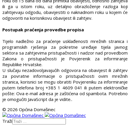
roku od 15 dana od dana primitka obavijesti, odnosno zahtjeva
ili ga u istom roku, uz detaljno obrazloženje razloga koji
zahtijevaju odgodu, obavijestiti o naknadnom roku u kojem će
odgovoriti na korisnikovu obavijest ili zahtjev.
Postupak praćenja provedbe propisa
Tijelo nadležno za praćenje usklađenosti mrežnih stranica i
programskih rješenja za pokretne uređaje tijela javnog
sektora sa zahtjevima pristupačnosti i nadzor nad provedbom
Zakona o pristupačnosti je Povjerenik za informiranje
Republike Hrvatske.
U slučaju nezadovoljavajućih odgovora na obavijest ili zahtjev
za povratne informacije o pristupačnosti ovim mrežnih
stranica, korisnici se mogu obratiti Povjereniku za informiranje
putem telefona broj +385 1 4609 041 ili putem elektroničke
pošte:
Ova e-mail adresa je zaštićena od spambota. Potrebno
je omogućiti JavaScript da je vidite.
.
© 2026 Općina Domašinec
Traži