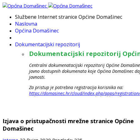
Službene Internet stranice Općine Domašinec
Naslovna
Općina Domašinec
Dokumentacijski repozitorij
Dokumentacijski repozitorij Opć
Centralni dokumenatacijski repozitorij Općine Domašinec
javno dostupnih dokumenata koje Općina Domašinec daje
javnosti.
Za pristup je potrebna registracija korisnika na:
https://domasinec.hr/cloud/index.php/apps/registration
Izjava o pristupačnosti mrežne stranice Općine
Domašinec
Interno
22 Rujan 2020
Pregleda: 225