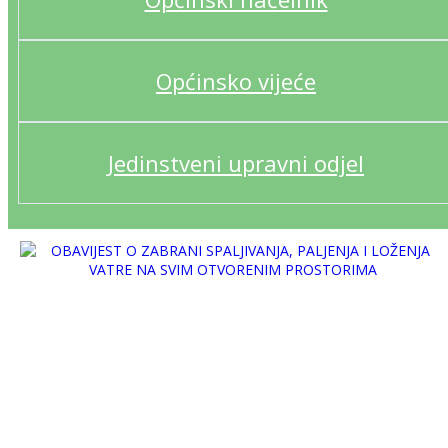
Općinsko vijeće
Jedinstveni upravni odjel