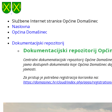
Službene Internet stranice Općine Domašinec
Naslovna
Općina Domašinec
Dokumentacijski repozitorij
Dokumentacijski repozitorij Opć
Centralni dokumenatacijski repozitorij Općine Domašinec
javno dostupnih dokumenata koje Općina Domašinec daje
javnosti.
Za pristup je potrebna registracija korisnika na:
https://domasinec.hr/cloud/index.php/apps/registration