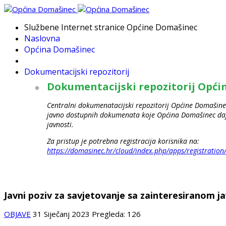
Službene Internet stranice Općine Domašinec
Naslovna
Općina Domašinec
Dokumentacijski repozitorij
Dokumentacijski repozitorij Opć
Centralni dokumenatacijski repozitorij Općine Domašinec
javno dostupnih dokumenata koje Općina Domašinec daje
javnosti.
Za pristup je potrebna registracija korisnika na:
https://domasinec.hr/cloud/index.php/apps/registration
Javni poziv za savjetovanje sa zainteresiranom 
OBJAVE
31 Siječanj 2023
Pregleda: 126