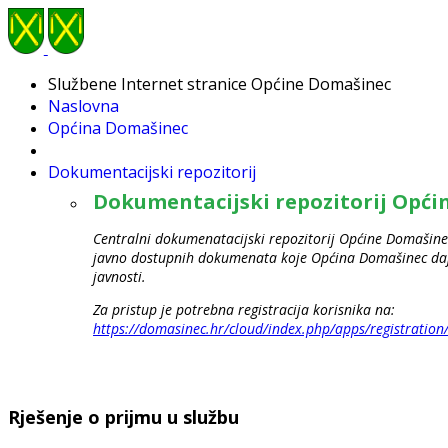
Službene Internet stranice Općine Domašinec
Naslovna
Općina Domašinec
Dokumentacijski repozitorij
Dokumentacijski repozitorij Opć
Centralni dokumenatacijski repozitorij Općine Domašinec
javno dostupnih dokumenata koje Općina Domašinec daje
javnosti.
Za pristup je potrebna registracija korisnika na:
https://domasinec.hr/cloud/index.php/apps/registration
Rješenje o prijmu u službu