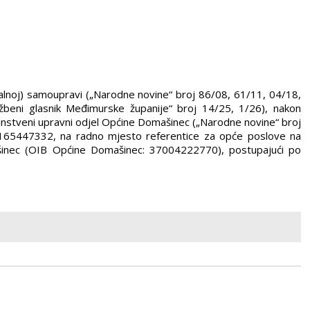
ionalnoj) samoupravi („Narodne novine“ broj 86/08, 61/11, 04/18,
žbeni glasnik Međimurske županije“ broj 14/25, 1/26), nakon
nstveni upravni odjel Općine Domašinec („Narodne novine“ broj
31165447332, na radno mjesto referentice za opće poslove na
ašinec (OIB Općine Domašinec: 37004222770), postupajući po