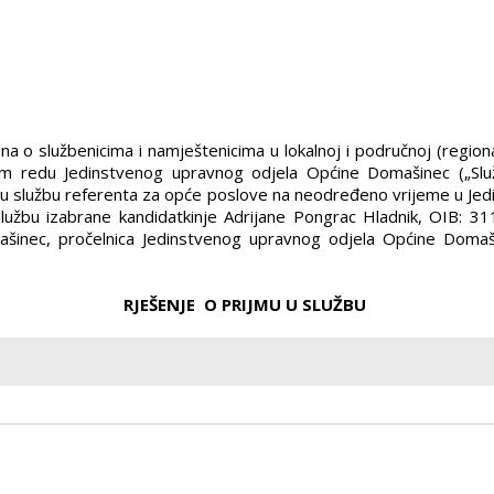
Zakona o službenicima i namještenicima u lokalnoj i područnoj (reg
jem redu Jedinstvenog upravnog odjela Općine Domašinec („Slu
 službu referenta za opće poslove na neodređeno vrijeme u Jedi
službu izabrane kandidatkinje Adrijane Pongrac Hladnik, OIB: 
ašinec, pročelnica Jedinstvenog upravnog odjela Općine Dom
RJEŠENJE O PRIJMU U SLUŽBU