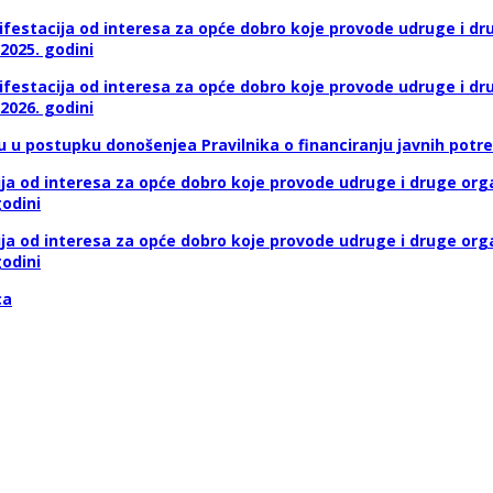
festacija od interesa za opće dobro koje provode udruge i drug
2025. godini
festacija od interesa za opće dobro koje provode udruge i drug
2026. godini
ću u postupku donošenjea Pravilnika o financiranju javnih pot
 od interesa za opće dobro koje provode udruge i druge organ
odini
 od interesa za opće dobro koje provode udruge i druge organ
odini
ca