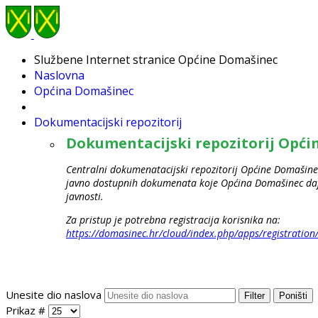
Službene Internet stranice Općine Domašinec
Naslovna
Općina Domašinec
Dokumentacijski repozitorij
Dokumentacijski repozitorij Opć
Centralni dokumenatacijski repozitorij Općine Domašinec
javno dostupnih dokumenata koje Općina Domašinec daje
javnosti.
Za pristup je potrebna registracija korisnika na:
https://domasinec.hr/cloud/index.php/apps/registration
Unesite dio naslova
Filter
Poništi
Prikaz #