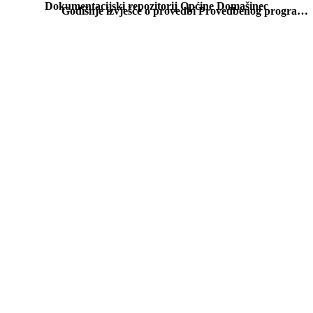
Dokumentacijski repozitorij Općine Domašinec
Godišnje izvješće o provedbi Provedbenog programa Općine Domašinec za mandatno razdoblje 2021. – 2025. za 2023. godinu.pdf