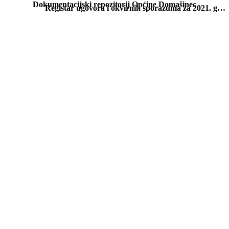
Dokumentacijski repozitorij Općine Domašinec
Registar ugovora i okvirnih sporazuma za 2021. godinu