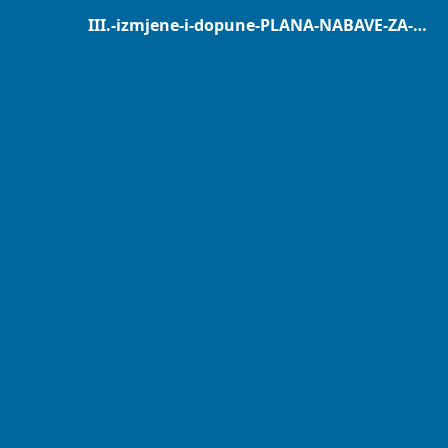
III.-izmjene-i-dopune-PLANA-NABAVE-ZA-2022-GODINU.pdf